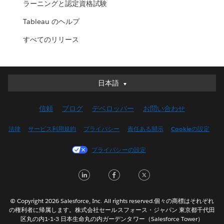
ラーニングと認定資格試験
Tableau のヘルプ
すべてのリリース
日本語
日本語
Deutsch
信頼
ブログ
デベロッパー
お問い合わせ
English (UK)
English (US)
法律
サービス利用規約
プライバシー
責任ある開示
Cookieの設定
Español
プライバシーの設定
Français (Canada)
Français (France)
LinkedIn
Facebook
Twitter
Italiano
한국어
© Copyright 2026 Salesforce, Inc. All rights reserved.個々の商標はそれぞれ
Nederlands
の権利者に帰属します。株式会社セールスフォース・ジャパン 東京都千代田
区丸の内1-1-3 日本生命丸の内ガーデンタワー（Salesforce Tower）
Português