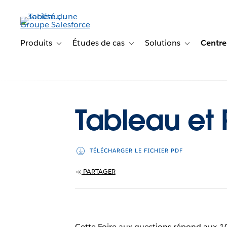
Aller
au
contenu
principal
Produits
Études de cas
Solutions
Centre
Toggle sub-navigation for Produits
Toggle sub-navigation for Étude
Toggle sub-na
Tableau et 
TÉLÉCHARGER LE FICHIER PDF
PARTAGER
Cette Foire aux questions répond aux 10 q