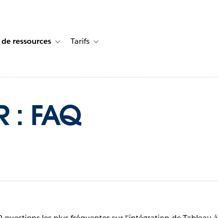
 de ressources
Tarifs
s de cas
vigation for Solutions
Toggle sub-navigation for Centre de ressources
Toggle sub-navigation for Tarifs
R : FAQ
uestions les plus fréquentes sur l'intégration de Tableau à R