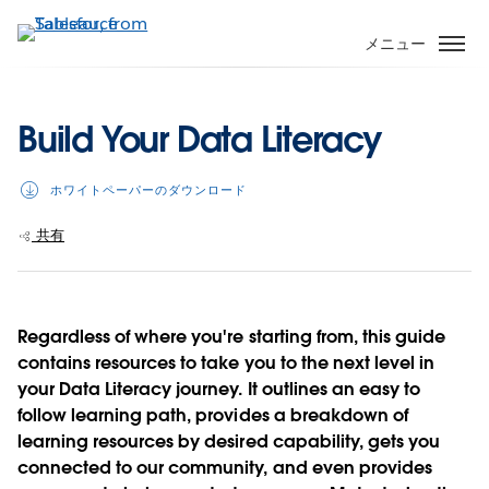
メ
イ
メニュー
ン
コ
ン
Build Your Data Literacy
テ
ン
ホワイトペーパーのダウンロード
ツ
に
共有
移
動
Regardless of where you're starting from, this guide
contains resources to take you to the next level in
your Data Literacy journey. It outlines an easy to
follow learning path, provides a breakdown of
learning resources by desired capability, gets you
connected to our community, and even provides