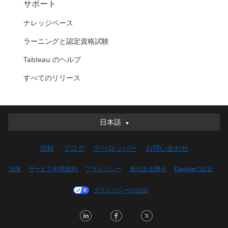
サポート
ナレッジベース
ラーニングと認定資格試験
Tableau のヘルプ
すべてのリリース
日本語
日本語
Deutsch
信頼
ブログ
デベロッパー
お問い合わせ
English (UK)
English (US)
法律
サービス利用規約
プライバシー
責任ある開示
Cookieの設定
Español
プライバシーの設定
Français (Canada)
Français (France)
LinkedIn
Facebook
Twitter
Italiano