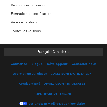
Base de connaissances
Formation et certification
Aide de Tableau
Toutes les versions
Français (Canada)
Français (Canada)
Deutsch
Confiance
Blogue
Développeur
Contactez-nous
English (UK)
English (US)
Informations Juridiques
CONDITIONS D’UTILISATION
Español
Confidentialité
DIVULGATION RESPONSABLE
Français (France)
Italiano
PRÉFÉRENCES DE TÉMOINS
日本語
Vos Choix En Matière De Confidentialité
한국어