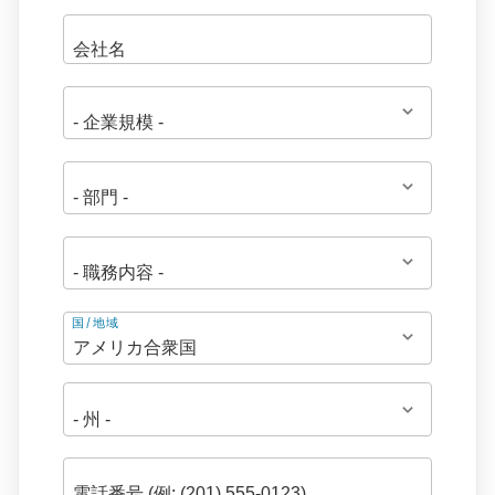
住
国/地域
所