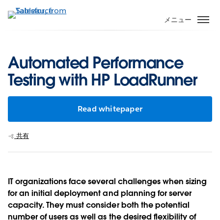
メ
イ
メニュー
ン
コ
ン
Automated Performance
テ
Testing with HP LoadRunner
ン
ツ
に
Read whitepaper
移
動
共有
IT organizations face several challenges when sizing
for an initial deployment and planning for server
capacity. They must consider both the potential
number of users as well as the desired flexibility of