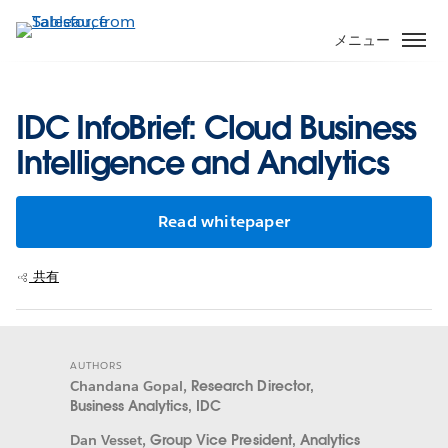
メ
イ
メニュー
ン
コ
ン
IDC InfoBrief: Cloud Business
テ
Intelligence and Analytics
ン
ツ
に
Read whitepaper
移
動
共有
AUTHORS
Chandana Gopal,
Research Director,
Business Analytics, IDC
Dan Vesset,
Group Vice President, Analytics