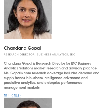
Chandana Gopal
RESEARCH DIRECTOR, BUSINESS ANALYTICS, IDC
Chandana Gopal is Research Director for IDC Business
Analytics Solutions market research and advisory practice.
Ms. Gopal's core research coverage includes demand and
supply trends in business intelligence advanced and
predictive analytics, and enterprise performance
management markets. ...
詳しく読む