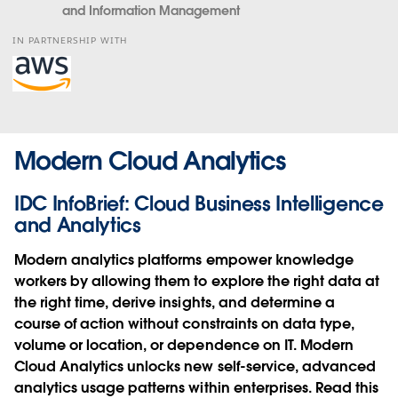
and Information Management
IN PARTNERSHIP WITH
Opens
in
new
window
Modern Cloud Analytics
IDC InfoBrief: Cloud Business Intelligence
and Analytics
Modern analytics platforms empower knowledge
workers by allowing them to explore the right data at
the right time, derive insights, and determine a
course of action without constraints on data type,
volume or location, or dependence on IT. Modern
Cloud Analytics unlocks new self-service, advanced
analytics usage patterns within enterprises. Read this