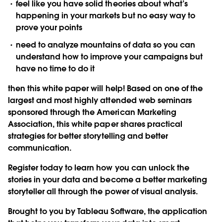
feel like you have solid theories about what’s
happening in your markets but no easy way to
prove your points
need to analyze mountains of data so you can
understand how to improve your campaigns but
have no time to do it
then this white paper will help! Based on one of the
largest and most highly attended web seminars
sponsored through the American Marketing
Association, this white paper shares practical
strategies for better storytelling and better
communication.
Register today to learn how you can unlock the
stories in your data and become a better marketing
storyteller all through the power of visual analysis.
Brought to you by Tableau Software, the application