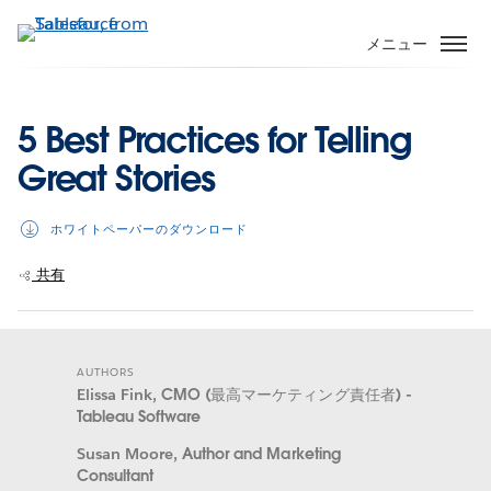
メ
イ
メニュー
ン
コ
ン
5 Best Practices for Telling
テ
Great Stories
ン
ツ
に
ホワイトペーパーのダウンロード
移
動
共有
AUTHORS
Elissa Fink,
CMO (最高マーケティング責任者) -
Tableau Software
Susan Moore,
Author and Marketing
Consultant