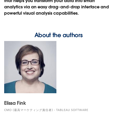
that helps you transform your data into smart
analytics via an easy drag-and-drop interface and
powerful visual analysis capabilities.
About the authors
Elissa Fink
CMO (最高マーケティング責任者) - TABLEAU SOFTWARE