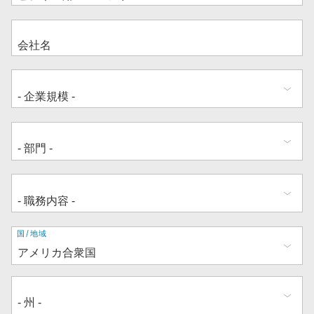
住
国/地域
所