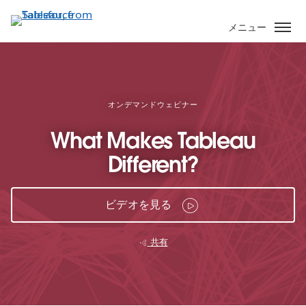
メ
イ
メニュー
ン
コ
ン
テ
ン
オンデマンドウェビナー
ツ
What Makes Tableau
に
移
Different?
動
ビデオを見る
共有