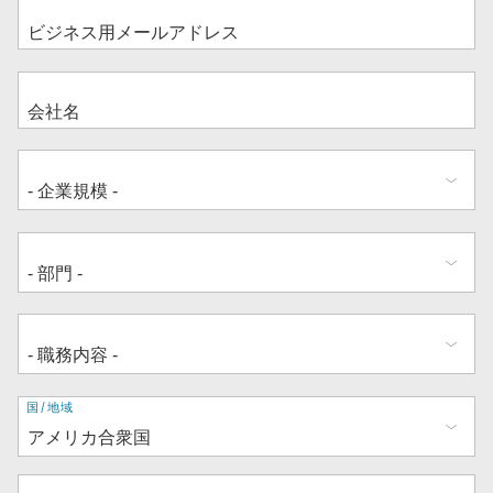
住
国/地域
所