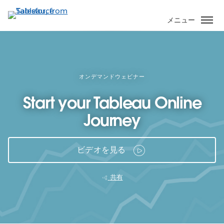
メ
イ
メニュー
ン
コ
ン
テ
ン
オンデマンドウェビナー
ツ
Start your Tableau Online
に
移
Journey
動
ビデオを見る
共有