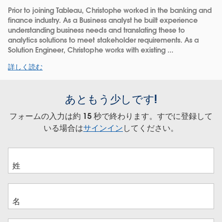
Prior to joining Tableau, Christophe worked in the banking and
finance industry. As a Business analyst he built experience
understanding business needs and translating these to
analytics solutions to meet stakeholder requirements. As a
Solution Engineer, Christophe works with existing ...
詳しく読む
あともう少しです!
フォームの入力は約 15 秒で終わります。すでに登録して
いる場合は
サインイン
してください。