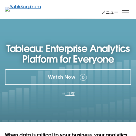
メ
イ
メニュー
ン
コ
ン
テ
Tableau: Enterprise Analytics
ン
ツ
Platform for Everyone
に
移
動
Watch Now
共有
When data is critical to your business, your analytics