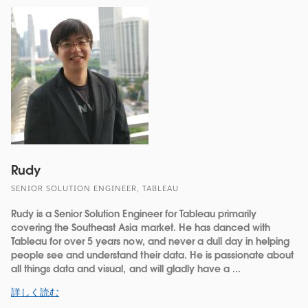
Rudy
SENIOR SOLUTION ENGINEER, TABLEAU
Rudy is a Senior Solution Engineer for Tableau primarily
covering the Southeast Asia market. He has danced with
Tableau for over 5 years now, and never a dull day in helping
people see and understand their data. He is passionate about
all things data and visual, and will gladly have a ...
詳しく読む