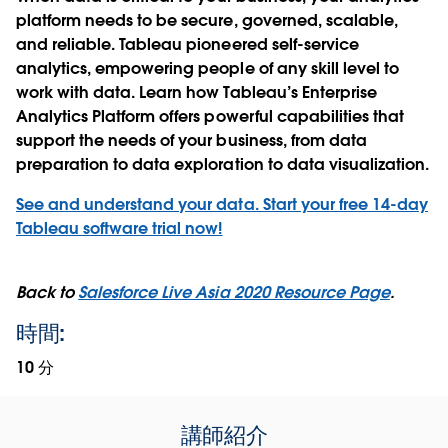
platform needs to be secure, governed, scalable,
and reliable. Tableau pioneered self-service
analytics, empowering people of any skill level to
work with data. Learn how Tableau’s Enterprise
Analytics Platform offers powerful capabilities that
support the needs of your business, from data
preparation to data exploration to data visualization.
See and understand your data. Start your free 14-day
Tableau software trial now!
Back to
Salesforce Live Asia 2020 Resource Page
.
時間:
10 分
講師紹介