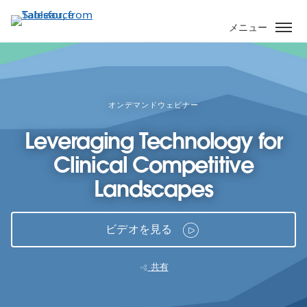
メ
イ
メニュー
ン
コ
ン
テ
ン
オンデマンドウェビナー
ツ
Leveraging Technology for
に
移
Clinical Competitive
動
Landscapes
ビデオを見る
共有