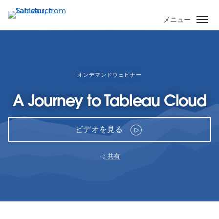
メ
イ
メニュー
ン
コ
ン
テ
ン
オンデマンドウェビナー
ツ
A Journey to Tableau Cloud
に
移
動
ビデオを見る
共有