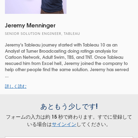
Jeremy Menninger
SENIOR SOLUTION ENGINEER, TABLEAU
Jeremy's Tableau journey started with Tableau 10 as an
Analyst at Turner Broadcasting doing ratings analysis for
Cartoon Network, Adult Swim, TBS, and TNT. Once Tableau
rescued him from Excel hell, Jeremy joined the company to
help other people find the same solution. Jeremy has served
...
詳しく読む
あともう少しです!
フォームの入力は約 15 秒で終わります。すでに登録して
いる場合は
サインイン
してください。