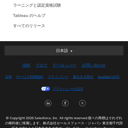
ラーニングと認定資格試験
Tableau のヘルプ
すべてのリリース
日本語
日本語
Deutsch
信頼
ブログ
デベロッパー
お問い合わせ
English (UK)
English (US)
法律
サービス利用規約
プライバシー
責任ある開示
Cookieの設定
Español
プライバシーの設定
Français (Canada)
Français (France)
LinkedIn
Facebook
Twitter
Italiano
한국어
© Copyright 2026 Salesforce, Inc. All rights reserved.個々の商標はそれぞれ
Nederlands
の権利者に帰属します。株式会社セールスフォース・ジャパン 東京都千代田