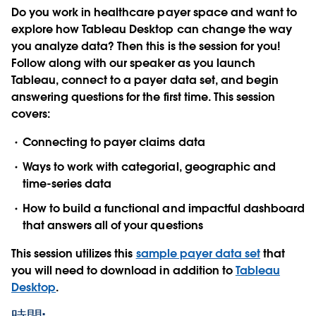
Do you work in healthcare payer space and want to
explore how Tableau Desktop can change the way
you analyze data? Then this is the session for you!
Follow along with our speaker as you launch
Tableau, connect to a payer data set, and begin
answering questions for the first time. This session
covers:
Connecting to payer claims data
Ways to work with categorial, geographic and
time-series data
How to build a functional and impactful dashboard
that answers all of your questions
This session utilizes this
sample payer data set
that
you will need to download in addition to
Tableau
Desktop
.