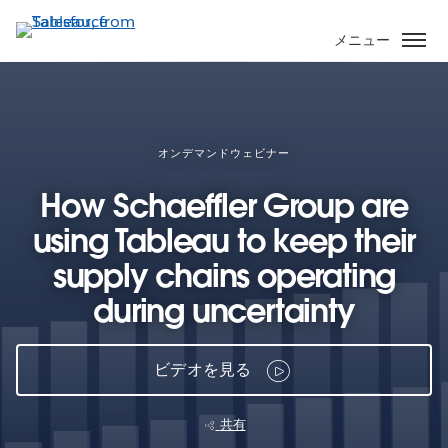
メ
イ
メニュー
ン
コ
ン
テ
ン
オンデマンドウェビナー
ツ
How Schaeffler Group are
に
移
using Tableau to keep their
動
supply chains operating
during uncertainty
ビデオを見る
共有