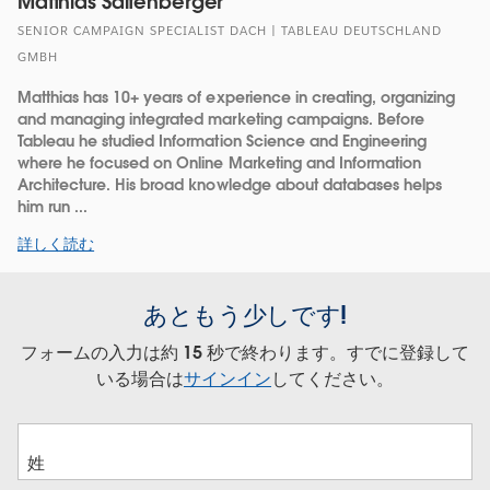
Matthias Saltenberger
SENIOR CAMPAIGN SPECIALIST DACH | TABLEAU DEUTSCHLAND
GMBH
Matthias has 10+ years of experience in creating, organizing
and managing integrated marketing campaigns. Before
Tableau he studied Information Science and Engineering
where he focused on Online Marketing and Information
Architecture. His broad knowledge about databases helps
him run ...
詳しく読む
あともう少しです!
フォームの入力は約 15 秒で終わります。すでに登録して
いる場合は
サインイン
してください。