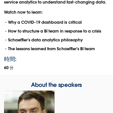
service analytics to understand fast-changing data.
Watch now to learn:
Why a COVID-19 dashboard is critical
How to structure a BI team in response to a crisis
Schaeffler’s data analytics philosophy
The lessons learned from Schaeffler’s BI team
時間:
60 分
About the speakers