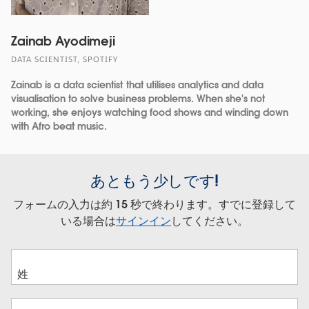
Zainab Ayodimeji
DATA SCIENTIST, SPOTIFY
Zainab is a data scientist that utilises analytics and data
visualisation to solve business problems. When she's not
working, she enjoys watching food shows and winding down
with Afro beat music.
あともう少しです!
フォームの入力は約 15 秒で終わります。すでに登録して
いる場合は
サインイン
してください。