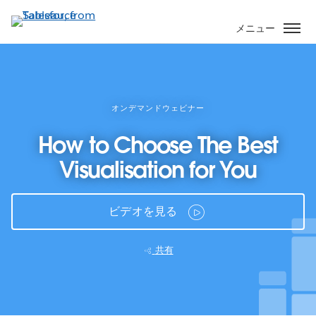
メ
イ
メニュー
ン
コ
ン
テ
ン
オンデマンドウェビナー
ツ
How to Choose The Best
に
移
Visualisation for You
動
ビデオを見る
共有