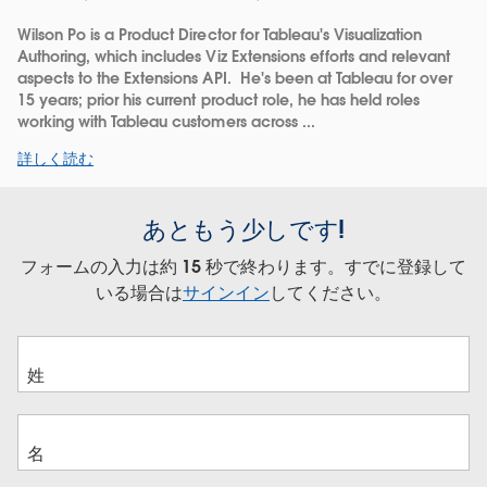
Wilson Po is a Product Director for Tableau's Visualization
Authoring, which includes Viz Extensions efforts and relevant
aspects to the Extensions API. He's been at Tableau for over
15 years; prior his current product role, he has held roles
working with Tableau customers across ...
詳しく読む
あともう少しです!
フォームの入力は約 15 秒で終わります。すでに登録して
いる場合は
サインイン
してください。