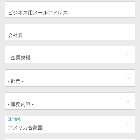
住
国/地域
所