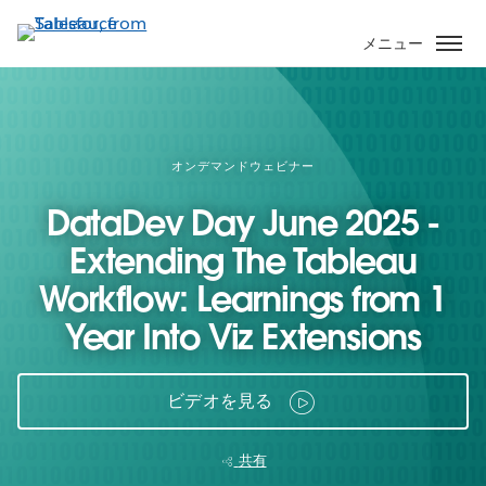
メ
イ
メニュー
ン
コ
ン
テ
ン
オンデマンドウェビナー
ツ
DataDev Day June 2025 -
に
移
Extending The Tableau
動
Workflow: Learnings from 1
Year Into Viz Extensions
ビデオを見る
共有