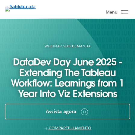
Pular
para
Menu
o
conteúdo
principal
WEBINAR SOB DEMANDA
DataDev Day June 2025 -
Extending The Tableau
Workflow: Learnings from 1
Year Into Viz Extensions
Assista agora
COMPARTILHAMENTO