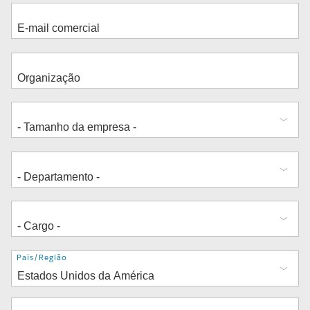
Endereço
País/Região