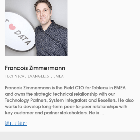
Francois Zimmermann
TECHNICAL EVANGELIST, EMEA
Francois Zimmermann is the Field CTO for Tableau in EMEA
and owns the strategic technical relationship with our
Technology Partners, System Integrators and Resellers. He also
works to develop long-term peer-to-peer relationships with
key customer and partner stakeholders. He is ...
詳しく読む