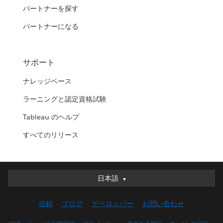
パートナーを探す
パートナーになる
サポート
ナレッジベース
ラーニングと認定資格試験
Tableau のヘルプ
すべてのリリース
日本語
日本語
Deutsch
信頼
ブログ
デベロッパー
お問い合わせ
English (UK)
English (US)