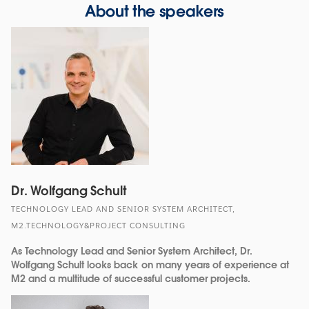
window
About the speakers
Dr. Wolfgang Schult
TECHNOLOGY LEAD AND SENIOR SYSTEM ARCHITECT,
M2.TECHNOLOGY&PROJECT CONSULTING
As Technology Lead and Senior System Architect, Dr.
Wolfgang Schult looks back on many years of experience at
M2 and a multitude of successful customer projects.