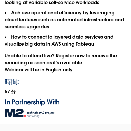
looking at variable self-service workloads
Achieve operational efficiency by leveraging
cloud features such as automated infrastructure and
seamless upgrades
How to connect to layered data services and
visualize big data in AWS using Tableau
Unable to attend live? Register now to receive the
recording as soon as it’s available.
Webinar will be in English only.
時間:
57 分
In Partnership With
Opens
in
new