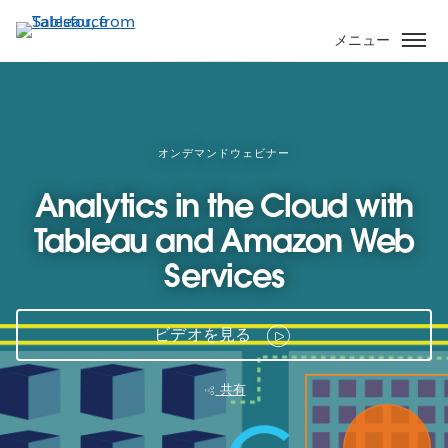
メ
イ
メニュー
ン
コ
ン
テ
ン
オンデマンドウェビナー
ツ
Analytics in the Cloud with
に
移
Tableau and Amazon Web
動
Services
ビデオを見る
共有