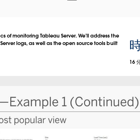
ics of monitoring Tableau Server. We’ll address the
時
 Server logs, as well as the open source tools built
16 