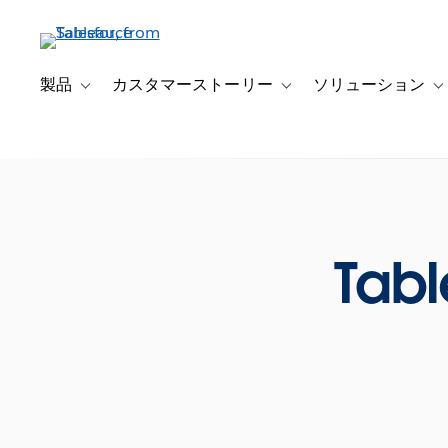
メ
イ
ン
コ
製品
カスタマーストーリー
ソリューション
Toggle sub-navigation for 製品
Toggle sub-navigation
T
ン
テ
ン
ツ
に
移
動
Tabl