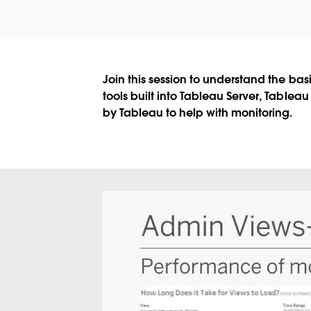
Join this session to understand the bas
tools built into Tableau Server, Tableau
by Tableau to help with monitoring.