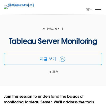
주
요
메뉴
콘
텐
츠
온디맨드 웨비나
로
건
Tableau Server Monitoring
너
뛰
기
지금 보기
공유
Join this session to understand the basics of
monitoring Tableau Server. We’ll address the tools