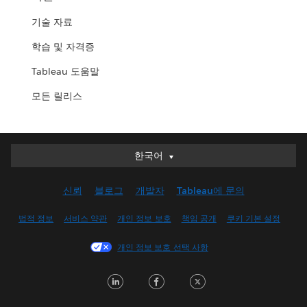
기술 자료
학습 및 자격증
Tableau 도움말
모든 릴리스
한국어
한국어
Deutsch
신뢰
블로그
개발자
Tableau에 문의
English (UK)
English (US)
법적 정보
서비스 약관
개인 정보 보호
책임 공개
쿠키 기본 설정
Español
개인 정보 보호 선택 사항
Français (Canada)
Français (France)
LinkedIn
Facebook
Twitter
Italiano