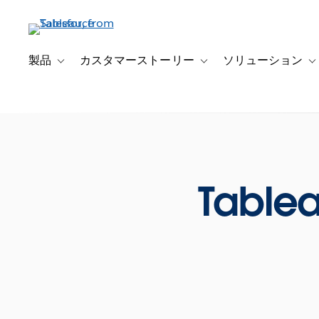
メ
イ
ン
コ
製品
カスタマーストーリー
ソリューション
Toggle sub-navigation for 製品
Toggle sub-navigation
T
ン
テ
ン
ツ
に
移
動
Tablea