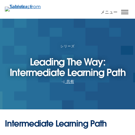
メ
イ
メニュー
ン
コ
ン
テ
ン
シリーズ
ツ
Leading The Way:
に
移
Intermediate Learning Path
動
共有
Intermediate Learning Path