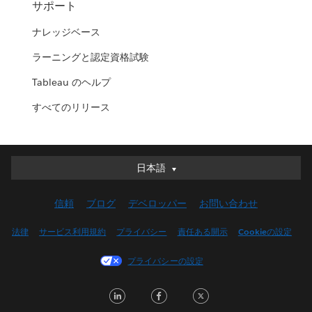
サポート
ナレッジベース
ラーニングと認定資格試験
Tableau のヘルプ
すべてのリリース
日本語
日本語
Deutsch
信頼
ブログ
デベロッパー
お問い合わせ
English (UK)
English (US)
法律
サービス利用規約
プライバシー
責任ある開示
Cookieの設定
Español
プライバシーの設定
Français (Canada)
Français (France)
LinkedIn
Facebook
Twitter
Italiano