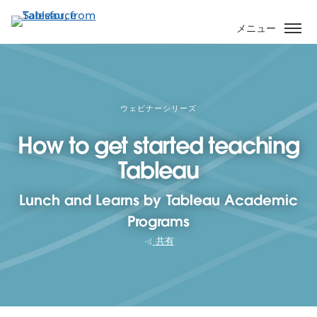
メ
イ
メニュー
ン
コ
ン
テ
ン
ウェビナーシリーズ
ツ
How to get started teaching
に
移
Tableau
動
Lunch and Learns by Tableau Academic
Programs
共有