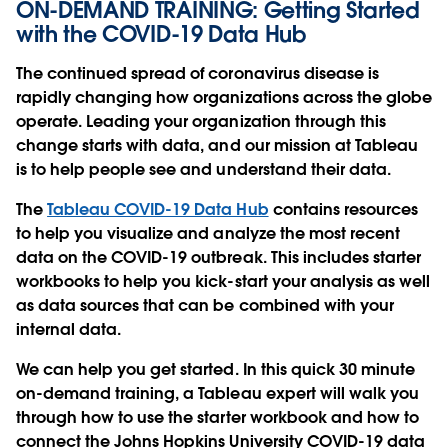
ON-DEMAND TRAINING: Getting Started
with the COVID-19 Data Hub
The continued spread of coronavirus disease is
rapidly changing how organizations across the globe
operate. Leading your organization through this
change starts with data, and our mission at Tableau
is to help people see and understand their data.
The
Tableau COVID-19 Data Hub
contains resources
to help you visualize and analyze the most recent
data on the COVID-19 outbreak. This includes starter
workbooks to help you kick-start your analysis as well
as data sources that can be combined with your
internal data.
We can help you get started. In this quick 30 minute
on-demand training, a Tableau expert will walk you
through how to use the starter workbook and how to
connect the Johns Hopkins University COVID-19 data