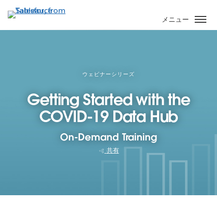
メ
イ
メニュー
ン
コ
ン
テ
ン
ウェビナーシリーズ
ツ
Getting Started with the
に
移
COVID-19 Data Hub
動
On-Demand Training
共有