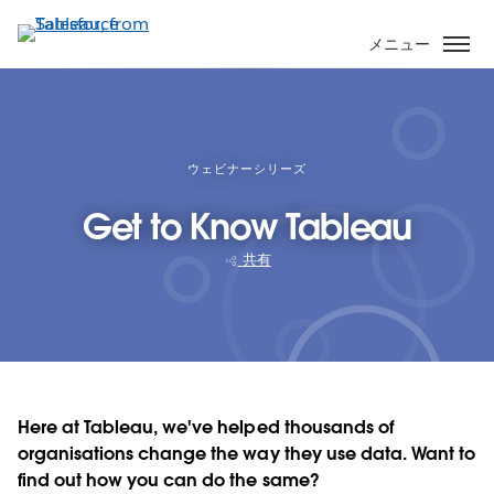
メ
イ
メニュー
ン
コ
ン
テ
ン
ウェビナーシリーズ
ツ
Get to Know Tableau
に
移
共有
動
Here at Tableau, we've helped thousands of
organisations change the way they use data. Want to
find out how you can do the same?