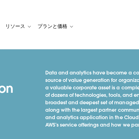
リソース
プランと価格
 for カスタマーストーリー
oggle sub-navigation for ソリューション
Toggle sub-navigation for リソース
Toggle sub-navigation for プランと
Data and analytics have become a comp
source of value generation for organiz
ion
a valuable corporate asset is a complex
of dozens of technologies, tools, and 
broadest and deepest set of managed s
along with the largest partner communi
and analytics application in the Cloud.
AWS’s service offerings and how we par