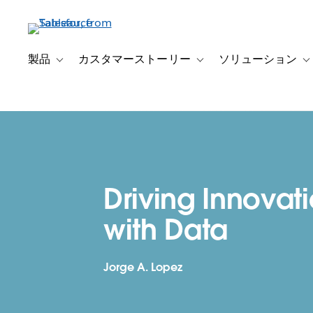
メ
イ
ン
コ
製品
カスタマーストーリー
ソリューション
Toggle sub-navigation for 製品
Toggle sub-navigation
T
ン
テ
ン
ツ
に
移
動
Driving Innovat
with Data
Jorge A. Lopez