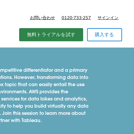
お問い合わせ
0120-733-257
サインイン
価格
無料トライアルを試す
購入する
etitive differentiator and a primary
ations. However, transforming data into
 topic that can easily entail the use
environments. AWS provides the
ervices for data lakes and analytics,
ty to help you build virtually any data
 Join this session to learn more about
tner with Tableau.