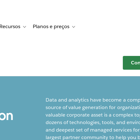
Recursos
Planos e preços
r Histórias de clientes
e sub-navigation for Soluções
Toggle sub-navigation for Recursos
Toggle sub-navigation for Planos e p
Com
Data and analytics have become a compet
source of value generation for organizat
ion
valuable corporate asset is a complex top
dozens of technologies, tools, and env
and deepest set of managed services for 
largest partner community to help you bu