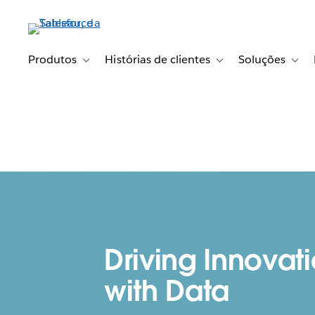
Pular
para
o
conteúdo
Produtos
Histórias de clientes
Soluções
Toggle sub-navigation for Produtos
Toggle sub-navigation fo
Toggl
principal
Driving Innovat
with Data