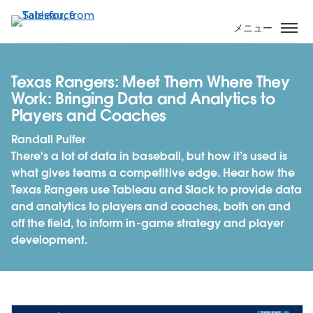
メ
イ
メニュー
ン
コ
ン
Texas Rangers: Meet Them Where They
テ
Work: Bringing Data and Analytics to
ン
Players and Coaches
ツ
Randall Pulfer
に
There's a lot of data in baseball, but how it’s used is
移
what gives teams a competitive edge. Hear how the
動
Texas Rangers use Tableau and Slack to provide data
and analytics to players and coaches, both on and
off the field, to inform in-game strategy and player
development.