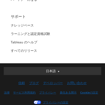
サポート
ナレッジベース
ラーニングと認定資格試験
Tableau のヘルプ
すべてのリリース
日本語
日本語
Deutsch
信頼
ブログ
デベロッパー
お問い合わせ
English (UK)
English (US)
法律
サービス利用規約
プライバシー
責任ある開示
Cookieの設定
Español
プライバシーの設定
Français (Canada)