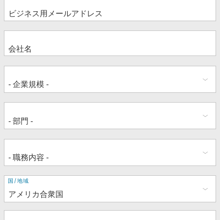
住
国/地域
所