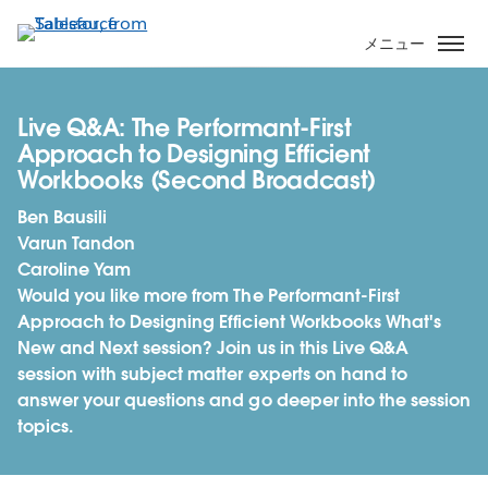
メ
イ
メニュー
ン
コ
ン
Live Q&A: The Performant-First
テ
Approach to Designing Efficient
ン
Workbooks (Second Broadcast)
ツ
Ben Bausili
に
Varun Tandon
移
Caroline Yam
動
Would you like more from The Performant-First
Approach to Designing Efficient Workbooks What's
New and Next session? Join us in this Live Q&A
session with subject matter experts on hand to
answer your questions and go deeper into the session
topics.