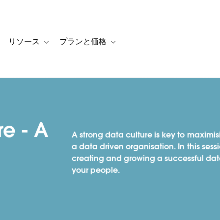
リソース
プランと価格
 for カスタマーストーリー
oggle sub-navigation for ソリューション
Toggle sub-navigation for リソース
Toggle sub-navigation for プランと
re - A
A strong data culture is key to maxim
a data driven organisation. In this sess
creating and growing a successful data
your people.