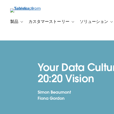
メ
イ
ン
コ
製品
カスタマーストーリー
ソリューション
Toggle sub-navigation for 製品
Toggle sub-navigation
T
ン
テ
ン
ツ
に
移
Your Data Cultu
動
20:20 Vision
Simon Beaumont
Fiona Gordon