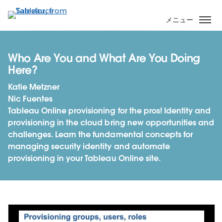
メ
イ
メニュー
ン
コ
ン
Who Are You and What Are You Doing
テ
Here?
ン
Katie Metzner
ツ
Nic Fuentes
に
Tableau Online provisioning for the pros! Identity and
移
provisioning in the cloud bring new opportunities and
動
challenges. Learn the fundamental concepts for
managing security identity and automate
provisioning in your Tableau Online site.