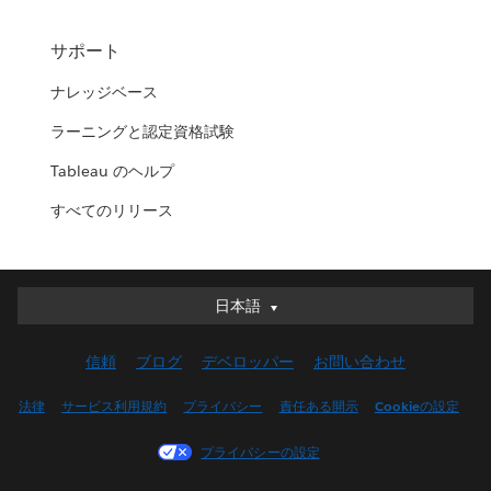
サポート
ナレッジベース
ラーニングと認定資格試験
Tableau のヘルプ
すべてのリリース
日本語
日本語
Deutsch
信頼
ブログ
デベロッパー
お問い合わせ
English (UK)
English (US)
法律
サービス利用規約
プライバシー
責任ある開示
Cookieの設定
Español
プライバシーの設定
Français (Canada)
Français (France)