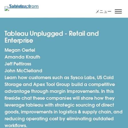
メ
イ
メニュー
ン
コ
ン
Tableau Unplugged - Retail and
テ
Enterprise
ン
Megan Oertel
ツ
Amanda Krauth
に
Jeff Pettiross
移
John McClelland
動
Learn how customers such as Sysco Labs, US Cold
Storage and Apex Tool Group build a competitive
advantage through margin Improvements. In this
fireside chat these companies will share how they
leverage tableau with strategic sourcing of direct
goods, improvements in logistics & supply chain, and
reducing operating cost by eliminating outdated
workflows.