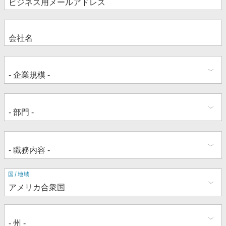
住
国/地域
所