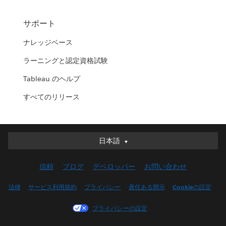
サポート
ナレッジベース
ラーニングと認定資格試験
Tableau のヘルプ
すべてのリリース
日本語
日本語
Deutsch
信頼
ブログ
デベロッパー
お問い合わせ
English (UK)
English (US)
法律
サービス利用規約
プライバシー
責任ある開示
Cookieの設定
Español
プライバシーの設定
Français (Canada)
Français (France)