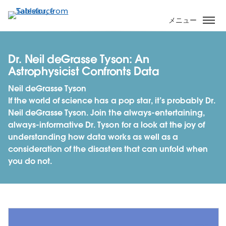
メ
イ
メニュー
ン
コ
ン
Dr. Neil deGrasse Tyson: An
テ
Astrophysicist Confronts Data
ン
Neil deGrasse Tyson
ツ
If the world of science has a pop star, it’s probably Dr.
に
Neil deGrasse Tyson. Join the always-entertaining,
移
always-informative Dr. Tyson for a look at the joy of
動
understanding how data works as well as a
consideration of the disasters that can unfold when
you do not.