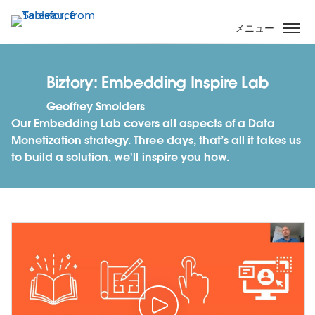
メ
イ
メニュー
ン
コ
ン
Biztory: Embedding Inspire Lab
テ
Geoffrey Smolders
ン
Our Embedding Lab covers all aspects of a Data
ツ
Monetization strategy. Three days, that’s all it takes us
に
to build a solution, we'll inspire you how.
移
動