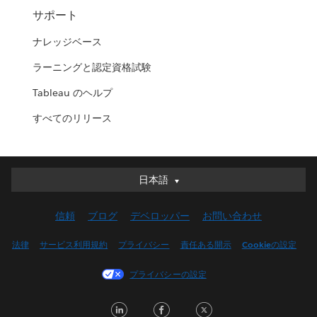
サポート
ナレッジベース
ラーニングと認定資格試験
Tableau のヘルプ
すべてのリリース
日本語
日本語
Deutsch
信頼
ブログ
デベロッパー
お問い合わせ
English (UK)
English (US)
法律
サービス利用規約
プライバシー
責任ある開示
Cookieの設定
Español
プライバシーの設定
Français (Canada)
Français (France)
LinkedIn
Facebook
Twitter
Italiano