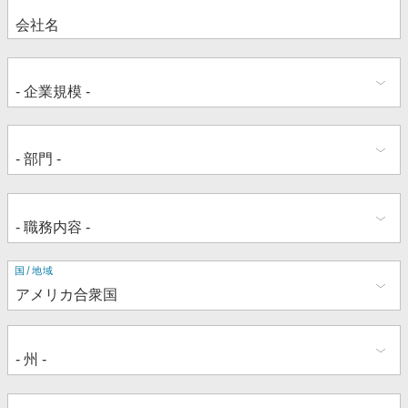
住
国/地域
所