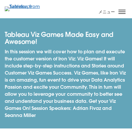
メ
イ
メニュー
ン
コ
ン
Tableau Viz Games Made Easy and
テ
Awesome!
ン
In this session we will cover how to plan and execute
ツ
the customer version of Iron Viz: Viz Games! It will
に
include step-by-step instructions and Stories around
移
Customer Viz Games Success. Viz Games, like Iron Viz
動
is an amazing, fun event to drive your Data Analytics
Passion and excite your Community. This in turn will
allow you to leverage your community to better see
and understand your business data. Get your Viz
Games On! Session Speakers: Adrian Fivaz and
Seanna Miller