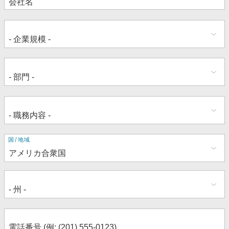
住
国/地域
所