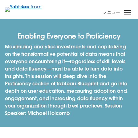
メ
イ
メニュー
ン
コ
ン
Enabling Everyone to Proficiency
テ
Maximizing analytics investments and capitalizing
ン
on the transformative potential of data means that
ツ
everyone encountering it—regardless of skill levels
に
and data fluency—must be able to turn data into
移
insights. This session will deep dive into the
動
Proficiency section of Tableau Blueprint and go into
depth on user education, measuring adoption and
engagement, and increasing data fluency within
your organization through best practices. Session
Speaker: Michael Holcomb