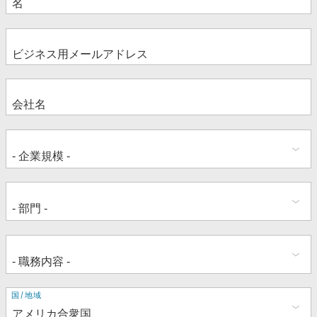
住
国/地域
所