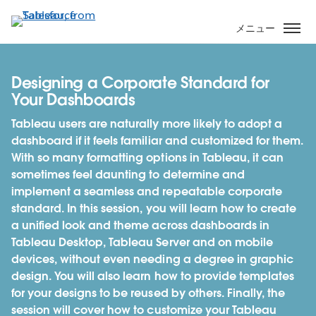
メ
イ
メニュー
ン
コ
ン
Designing a Corporate Standard for
テ
Your Dashboards
ン
Tableau users are naturally more likely to adopt a
ツ
dashboard if it feels familiar and customized for them.
に
With so many formatting options in Tableau, it can
移
sometimes feel daunting to determine and
動
implement a seamless and repeatable corporate
standard. In this session, you will learn how to create
a unified look and theme across dashboards in
Tableau Desktop, Tableau Server and on mobile
devices, without even needing a degree in graphic
design. You will also learn how to provide templates
for your designs to be reused by others. Finally, the
session will cover how to customize your Tableau