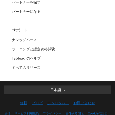
パートナーを探す
パートナーになる
サポート
ナレッジベース
ラーニングと認定資格試験
Tableau のヘルプ
すべてのリリース
日本語
日本語
Deutsch
信頼
ブログ
デベロッパー
お問い合わせ
English (UK)
English (US)
法律
サービス利用規約
プライバシー
責任ある開示
Cookieの設定