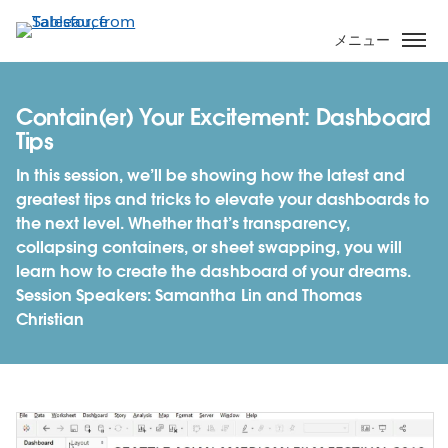
メ
イ
メニュー
ン
コ
ン
Contain(er) Your Excitement: Dashboard
テ
Tips
ン
In this session, we’ll be showing how the latest and
ツ
greatest tips and tricks to elevate your dashboards to
に
the next level. Whether that’s transparency,
移
collapsing containers, or sheet swapping, you will
動
learn how to create the dashboard of your dreams.
Session Speakers: Samantha Lin and Thomas
Christian