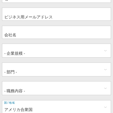
住
国/地域
所