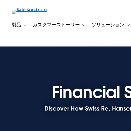
メ
イ
ン
コ
製品
カスタマーストーリー
ソリューション
Toggle sub-navigation for 製品
Toggle sub-navigation
T
ン
テ
ン
ツ
に
移
動
Financial 
Discover How Swiss Re, Hanse