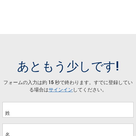
Play
Enterprise Analytics at
 Re
In
HanseMerkur
an
us
Frank Gehrke
K
Video
Play
Play
Play
Joh
cy
Holg
あともう少しです!
Video
Video
Video
Play
フォームの入力は約 15 秒で終わります。すでに登録してい
る場合は
サインイン
してください。
Video