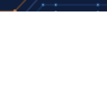
Au
Sw
Ueli