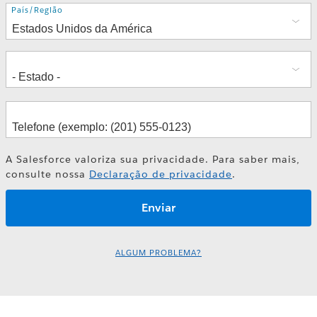
Endereço
País/Região
Integrated reporting platform and
ESG simulation. Current use cases
from practice with KPMG
Johannes Brönner
Holger Wußler
A Salesforce valoriza sua privacidade. Para saber mais,
consulte nossa
Declaração de privacidade
.
ALGUM PROBLEMA?