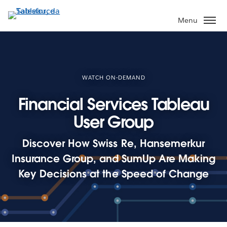
Pular
para
Menu
o
conteúdo
principal
WATCH ON-DEMAND
Financial Services Tableau
User Group
Discover How Swiss Re, Hansemerkur
Insurance Group, and SumUp Are Making
Key Decisions at the Speed of Change