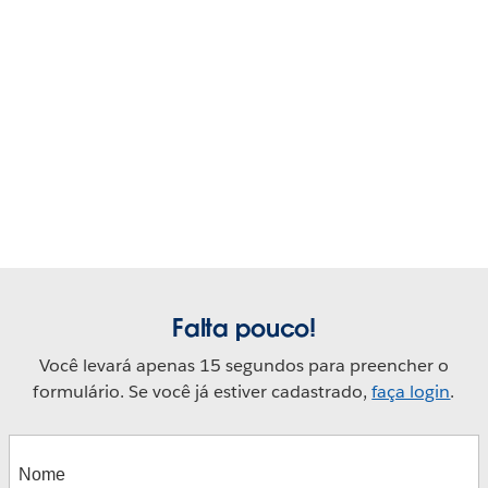
Play
Play
Play
Play
Automated Underwriting at Swiss Re
Video
Falta pouco!
Ueli Conrad
Play
Você levará apenas 15 segundos para preencher o
People Analytics at Swiss Re
Video
Video
Video
formulário. Se você já estiver cadastrado,
faça login
.
(English)
Data Governance & Privacy at
Video
Paul Conlon
SumUp (English)