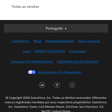
Todas as versões
Português
Português
Deutsch
Confiança
Blog
Desenvolvedores
Fale conosco
English (UK)
English (US)
Legal
TERMOS DE SERVIÇO
Privacidade
Español
DIVULGAÇÃO RESPONSÁVEL
PREFERÊNCIAS DE COOKIES
Français (Canada)
Français (France)
Suas Escolhas De Privacidade
Italiano
LinkedIn
Facebook
Twitter
日本語
한국어
Nederlands
© Copyright 2026 Salesforce, Inc. Todos os direitos reservados. Diferentes
marcas registradas mantidas por seus respectivos proprietários. Salesforce,
Svenska
Inc. Salesforce Tower, 415 Mission Street, 3rd Floor, San Francisco, CA
94105, United States
ไทย