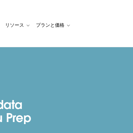
リソース
プランと価格
 for カスタマーストーリー
oggle sub-navigation for ソリューション
Toggle sub-navigation for リソース
Toggle sub-navigation for プランと
data
u Prep