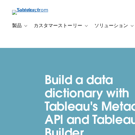
メ
イ
ン
コ
製品
カスタマーストーリー
ソリューション
Toggle sub-navigation for 製品
Toggle sub-navigation
T
ン
テ
ン
ツ
に
移
Build a data
動
dictionary with
Tableau's Meta
API and Tablea
Builder