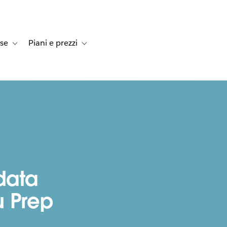
rse
Piani e prezzi
e dei clienti
navigation for Soluzioni
Toggle sub-navigation for Risorse
Toggle sub-navigation for Piani e prezzi
data
u Prep