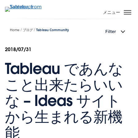
メ
イ
メニュー
ン
コ
Home
ブログ
Tableau Community
Filter
ン
テ
ン
2018/07/31
ツ
Tableau であんな
に
移
動
こと出来たらいい
な – Ideas サイト
から生まれる新機
能