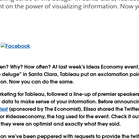
t on the power of visualizing information. Now 
n? Why? How often? At last week’s Ideas Economy event, 
 deluge” in Santa Clara, Tableau put an exclamation poin
tion. Now you can do the same.
arketing for Tableau, followed a line-up of premier speaker
ing data to make sense of your information. Before announci
test
(sponsored by The Economist), Elissa shared the Twit
for #ideaseconomy, the tag used for the event. Check it out
f they were an optimist and exactly what they said.
ion we’ve been peppered with requests to provide the twi