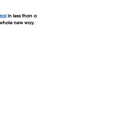
rial
in less than a
a whole new way.