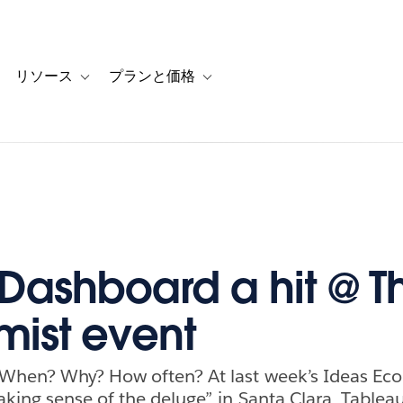
リソース
プランと価格
 for カスタマーストーリー
oggle sub-navigation for ソリューション
Toggle sub-navigation for リソース
Toggle sub-navigation for プランと
r Dashboard a hit @ T
ist event
When? Why? How often? At last week’s Ideas Ec
king sense of the deluge” in Santa Clara, Tablea