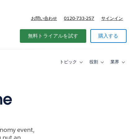
お問い合わせ
0120-733-257
サインイン
価格
無料トライアルを試す
購入する
トピック
役割
業界
Toggle
Toggle
Toggle
sub-
sub-
sub-
navigation
navigation
navigati
for
for
for
ト
役
業
ピ
割
界
he
ッ
ク
onomy event,
u put an