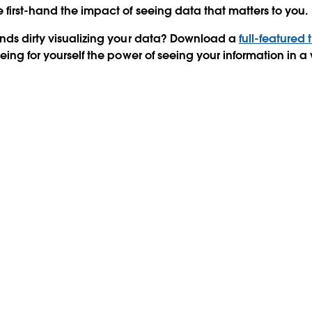
first-hand the impact of seeing data that matters to you.
nds dirty visualizing your data? Download a
full-featured t
eeing for yourself the power of seeing your information in 