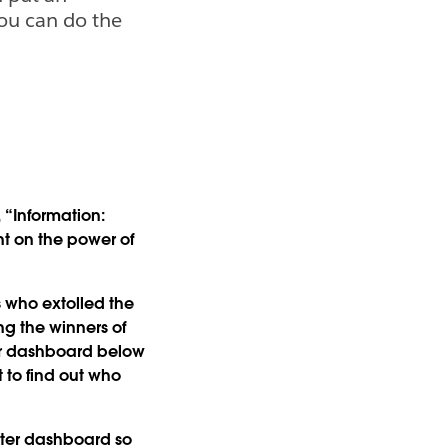
you can do the
“Information:
t on the power of
s who extolled the
ng the winners of
ter dashboard below
 to find out who
tter dashboard so