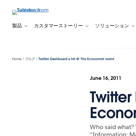
メ
イ
ン
コ
製品
カスタマーストーリー
ソリューション
Toggle sub-navigation for 製品
Toggle sub-navigation
T
ン
テ
ン
ツ
Home
ブログ
Twitter Dashboard a hit @ The Economist event
に
移
動
June 16, 2011
Twitte
Econom
Who said what? 
“Information: Ma