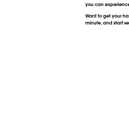
you can experience 
Want to get your ha
minute, and start s