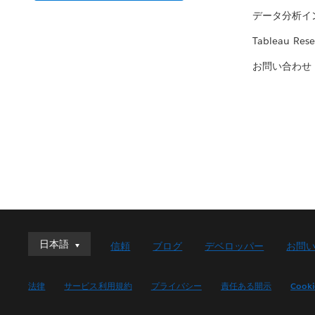
データ分析イ
Tableau Rese
お問い合わせ
日本語
日本語
信頼
ブログ
デベロッパー
お問
Deutsch
English (UK)
法律
サービス利用規約
プライバシー
責任ある開示
Cook
English (US)