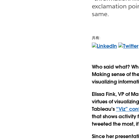
exclamation poin
same.
共有:
Who said what? Whe
Making sense of the
visualizing informa
Elissa Fink, VP of M
virtues of visualiz
Tableau's
“Viz” con
that shows activity 
tweeted the most, i
Since her presentat