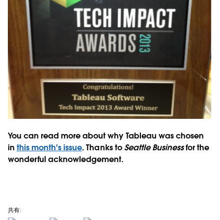
You can read more about why Tableau was chosen
in
this month's issue
. Thanks to
Seattle Business
for the
wonderful acknowledgement.
共有: