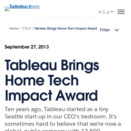
メ
イ
メニュー
ン
コ
Home
ブログ
Tableau Brings Home Tech Impact Award
Filter
ン
テ
ン
September 27, 2013
ツ
Tableau Brings
に
移
動
Home Tech
Impact Award
Ten years ago, Tableau started as a tiny
Seattle start-up in our CEO's bedroom. It's
sometimes hard to believe that we're now a
global, public company with 13,500