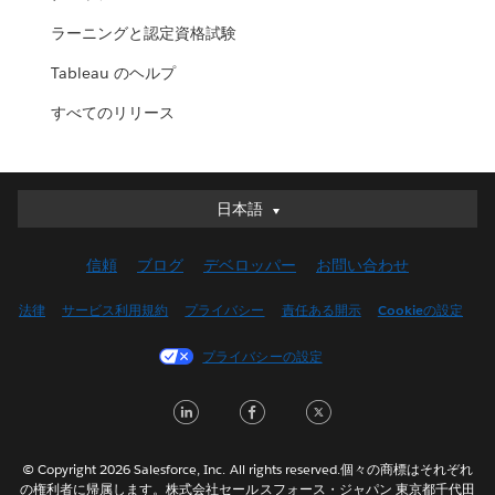
ラーニングと認定資格試験
Tableau のヘルプ
すべてのリリース
日本語
日本語
Deutsch
信頼
ブログ
デベロッパー
お問い合わせ
English (UK)
English (US)
法律
サービス利用規約
プライバシー
責任ある開示
Cookieの設定
Español
プライバシーの設定
Français (Canada)
Français (France)
LinkedIn
Facebook
Twitter
Italiano
한국어
© Copyright 2026 Salesforce, Inc. All rights reserved.個々の商標はそれぞれ
Nederlands
の権利者に帰属します。株式会社セールスフォース・ジャパン 東京都千代田