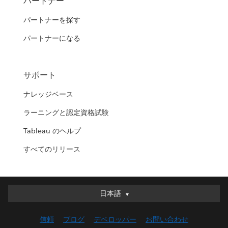
パートナー
パートナーを探す
パートナーになる
サポート
ナレッジベース
ラーニングと認定資格試験
Tableau のヘルプ
すべてのリリース
日本語
日本語
Deutsch
信頼
ブログ
デベロッパー
お問い合わせ
English (UK)