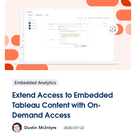
Embedded Analytics
Extend Access to Embedded
Tableau Content with On-
Demand Access
Dustin McIntyre
2026/07/22