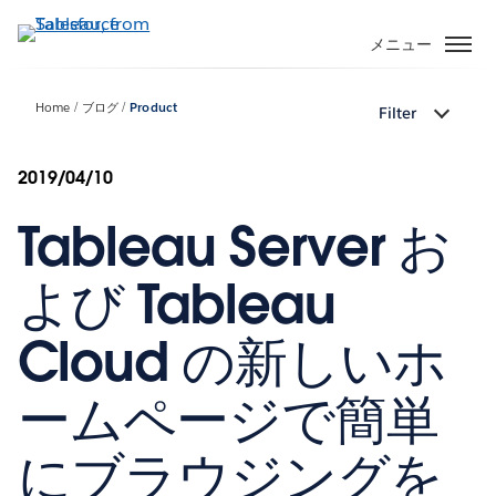
メ
イ
メニュー
ン
コ
Home
ブログ
Product
Filter
ン
テ
ン
2019/04/10
ツ
Tableau Server お
に
移
動
よび Tableau
Cloud の新しいホ
ームページで簡単
にブラウジングを