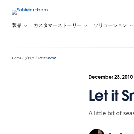
メ
イ
ン
コ
製品
カスタマーストーリー
ソリューション
Toggle sub-navigation for 製品
Toggle sub-navigation
T
ン
テ
ン
ツ
Home
ブログ
Let it Snow!
に
移
動
December 23, 2010
Let it 
A little bit of s