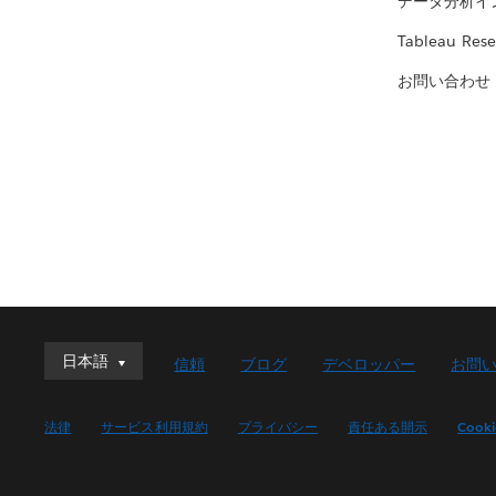
データ分析イ
Tableau Rese
お問い合わせ
日本語
日本語
信頼
ブログ
デベロッパー
お問
Deutsch
English (UK)
法律
サービス利用規約
プライバシー
責任ある開示
Cook
English (US)
Español