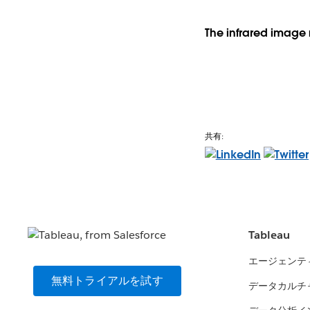
The infrared image
共有:
Tableau
エージェンテ
無料トライアルを試す
データカルチ