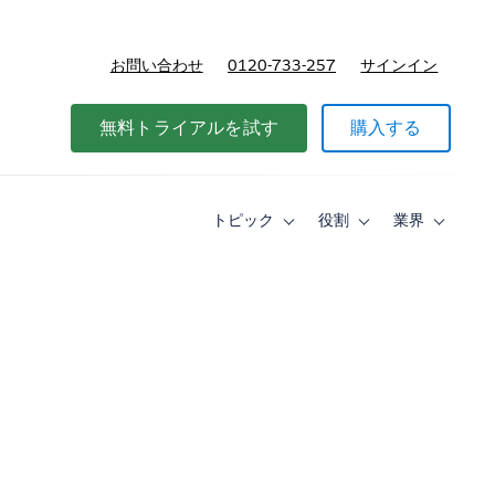
お問い合わせ
0120-733-257
サインイン
価格
無料トライアルを試す
購入する
トピック
役割
業界
Toggle
Toggle
Toggle
sub-
sub-
sub-
navigation
navigation
navigati
for
for
for
ト
役
業
ピ
割
界
ッ
ク