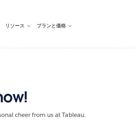
リソース
プランと価格
 for カスタマーストーリー
oggle sub-navigation for ソリューション
Toggle sub-navigation for リソース
Toggle sub-navigation for プランと
Snow!
easonal cheer from us at Tableau.