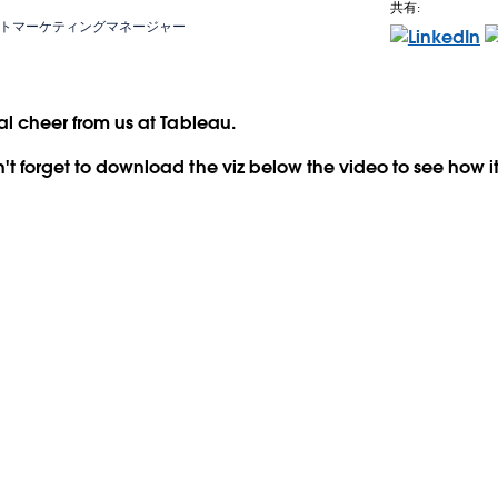
共有:
トマーケティングマネージャー
onal cheer from us at Tableau.
n't forget to download the viz below the video to see how i