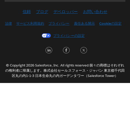
Deutsch
信頼
ブログ
デベロッパー
お問い合わせ
English (UK)
English (US)
法律
サービス利用規約
プライバシー
責任ある開示
Cookieの設定
Español
プライバシーの設定
Français (Canada)
Français (France)
LinkedIn
Facebook
Twitter
Italiano
한국어
© Copyright 2026 Salesforce, Inc. All rights reserved.個々の商標はそれぞれ
Nederlands
の権利者に帰属します。株式会社セールスフォース・ジャパン 東京都千代田
区丸の内1-1-3 日本生命丸の内ガーデンタワー（Salesforce Tower）
Português
Svenska
ไทย
简体中文
繁體中文