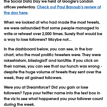
the Social Data Day we held at Google's London
offices yesterday.
Check out Paul Banoub's review of
the day here
.
When we looked at who had made the most tweets,
we were astounded that some people managed to
write or retweet over 2,000 times. Surely that would be
a way to lose followers? Maybe not...
In the dashboard below, you can see, in the bar
chart, who the most prolific tweeters were. They were
rakeshistom, blisslogixIT and IanUtile. If you click on
their names, you can see that our hunch was wrong -
despite the huge volume of tweets they sent over the
week, they all gained followers.
Were you at Dreamforce? Did you gain or lose
followers? Type your twitter name into the text box in
the viz to see what happened you your follower count
during the week.