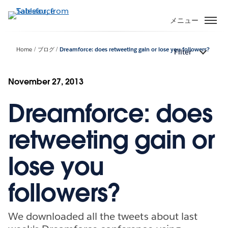
メ
イ
メニュー
ン
コ
Home
ブログ
Dreamforce: does retweeting gain or lose you followers?
Filter
ン
テ
ン
November 27, 2013
ツ
Dreamforce: does
に
移
動
retweeting gain or
lose you
followers?
We downloaded all the tweets about last