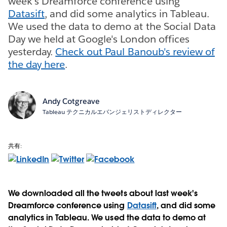
week's Dreamforce conference using
Datasift
, and did some analytics in Tableau.
We used the data to demo at the Social Data
Day we held at Google's London offices
yesterday.
Check out Paul Banoub's review of
the day here
.
Andy Cotgreave
Tableau テクニカルエバンジェリストディレクター
共有:
We downloaded all the tweets about last week's
Dreamforce conference using
Datasift
, and did some
analytics in Tableau. We used the data to demo at