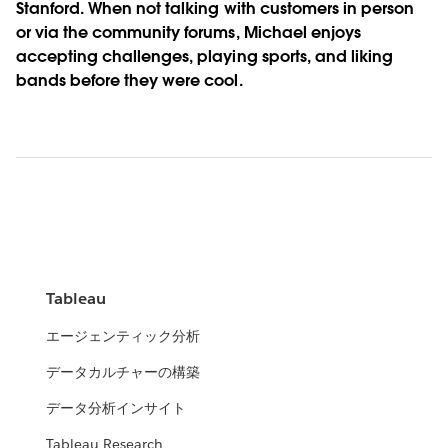
Stanford. When not talking with customers in person
or via the community forums, Michael enjoys
accepting challenges, playing sports, and liking
bands before they were cool.
Tableau
エージェンティック分析
データカルチャーの構築
データ分析インサイト
Tableau Research