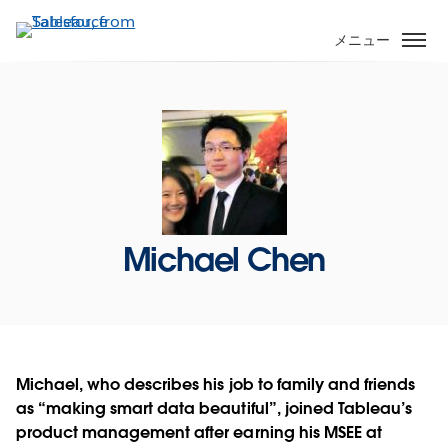
メ
イ
メニュー
ン
コ
ン
テ
ン
ツ
に
移
Michael Chen
動
Michael, who describes his job to family and friends
as “making smart data beautiful”, joined Tableau’s
product management after earning his MSEE at