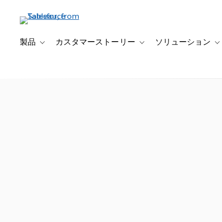
メ
イ
ン
コ
製品
カスタマーストーリー
ソリューション
Toggle sub-navigation for 製品
Toggle sub-navigation
T
ン
テ
ン
ツ
に
移
動