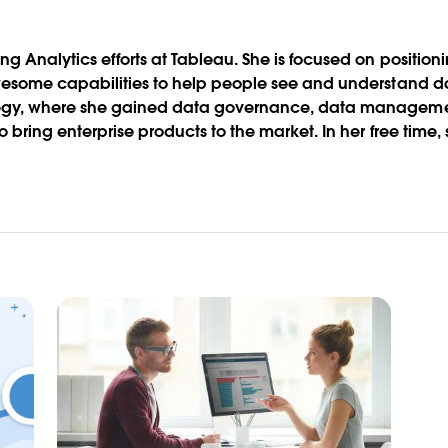
g Analytics efforts at Tableau. She is focused on positio
wesome capabilities to help people see and understand data
ategy, where she gained data governance, data managem
bring enterprise products to the market. In her free time, s