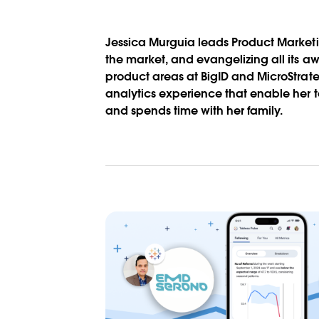
Jessica Murguia leads Product Marketin
the market, and evangelizing all its a
product areas at BigID and MicroStr
analytics experience that enable her to 
and spends time with her family.