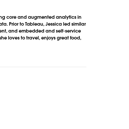
ning core and augmented analytics in
. Prior to Tableau, Jessica led similar
ent, and embedded and self-service
he loves to travel, enjoys great food,